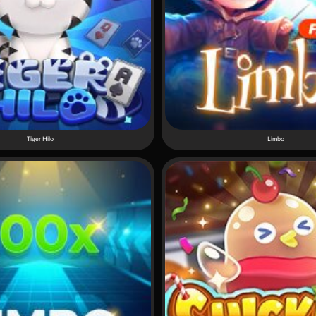
Tiger Hilo
Limbo