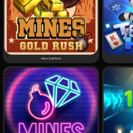
Mines Gold Rush