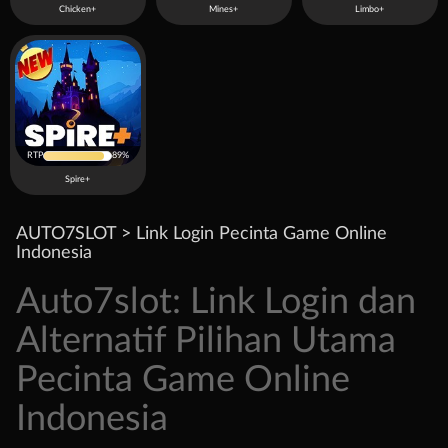
Chicken+
Mines+
Limbo+
RTP
89%
Spire+
AUTO7SLOT > Link Login Pecinta Game Online
Indonesia
Auto7slot: Link Login dan
Alternatif Pilihan Utama
Pecinta Game Online
Indonesia