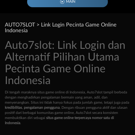
MAIN
AUTO7SLOT > Link Login Pecinta Game Online
Indonesia
Auto7slot: Link Login dan
Alternatif Pilihan Utama
Pecinta Game Online
Indonesia
Di tengah maraknya situs game online di Indonesia, Auto7slot tampil berbeda
dengan menghadirkan pengalaman bermain yang aman, adil, dan
menyenangkan. Situs ini tidak hanya fokus pada jumlah game, tetapi juga pada
kredibilitas
,
pengalaman pengguna
, Dengan ribuan pengguna aktif dan ulasan
positif dari berbagai komunitas game online, Auto7slot secara konsisten
membuktikan diri sebagai
situs game online terpercaya nomor satu di
Indonesia
.