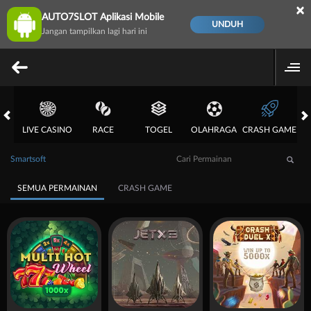
×
AUTO7SLOT Aplikasi Mobile
UNDUH
Jangan tampilkan lagi hari ini
S
LIVE CASINO
RACE
TOGEL
OLAHRAGA
CRASH GAME
Smartsoft
SEMUA PERMAINAN
CRASH GAME