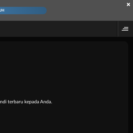
×
UH
ndi terbaru kepada Anda.