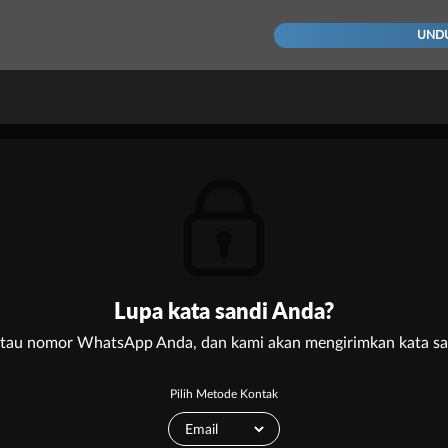
UND
Lupa kata sandi Anda?
tau nomor WhatsApp Anda, dan kami akan mengirimkan kata sa
Pilih Metode Kontak