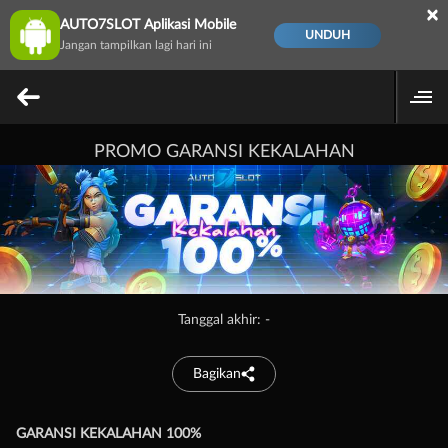
×
AUTO7SLOT Aplikasi Mobile
UNDUH
Jangan tampilkan lagi hari ini
PROMO GARANSI KEKALAHAN
Tanggal akhir: -
Bagikan
GARANSI KEKALAHAN 100%