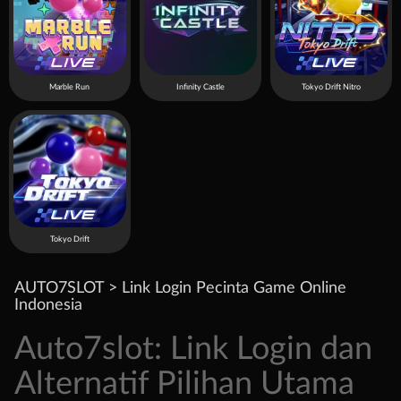
Marble Run
Infinity Castle
Tokyo Drift Nitro
Tokyo Drift
AUTO7SLOT > Link Login Pecinta Game Online
Indonesia
Auto7slot: Link Login dan
Alternatif Pilihan Utama