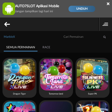
×
AUTO7SLOT Aplikasi Mobile
UNDUH
Jangan tampilkan lagi hari ini
MarbleX
SEMUA PERMAINAN
RACE
Dragon Tiger
Tomorrow land
Super PK