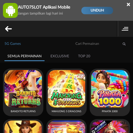
×
AUTO7SLOT Aplikasi Mobile
UNDUH
Jangan tampilkan lagi hari ini
5G Games
SEMUA PERMAINAN
EXCLUSIVE
TOP 20
BANDITO RETURNS
MAHJONG 5 DRAGONS
PINATA 1000