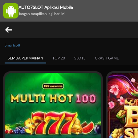
AUTO7SLOT Aplikasi Mobile
Jangan tampilkan lagi hari ini
Smartsoft
SEMUA PERMAINAN
TOP 20
SLOTS
CRASH GAME