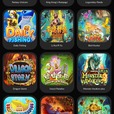
Fantasy Unicorn
King Kong’s Rampage
Legendary Panda
Daily Fishing
Li Kui Pi Yu
Bird Hunter
Dragon Storm
Insect Paradise
Monster Awaken plus