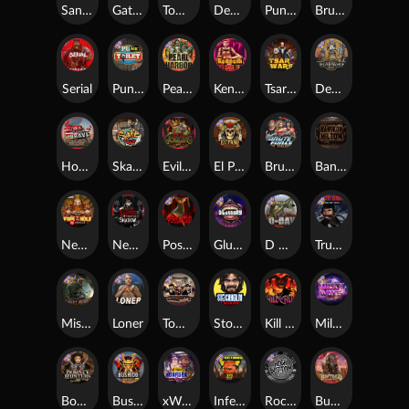
San Quentin xWays
Gator Hunters
Tombstone Slaughter
Dead, Dead, or Deader
Punk Rocker 2
Brute Force
Serial
Punk Toilet
Pearl Harbor
Kenneth Must Die
Tsar Wars
Deadwood R.I.P
Home of the Brave
Skate or Die
Evil Goblins xBomb
El Pasa Gunfight xNudge
Brute Force: Alien Onslaught
Bangkok Hilton
Nexus Fire In The Hole xBomb
Nexus Blood & Shadow
Possessed
Gluttony
D Day
True Grit Redemption
Misery Mining
Loner
Tombstone No Mercy
Stockholm Syndrome
Kill Em All
Milky Ways
Bounty Hunters xNudge®
Bushido Way xNudge
xWays Hoarder 2
Infectious 5 xWays
Rock Bottom
Buffalo Hunter