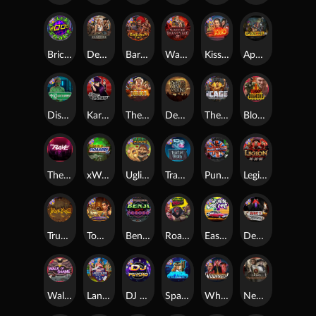
Brick Snake 2000
Deadwood xNudge
Barbarian Fury
Warrior Graveyard xNudge
Kiss My Chainsaw
Apocalypse Super xNudge
Disturbed
Karen Maneater
The Border
Dead Men Walking
The Cage
Blood Diamond
The Rave
xWays Hoarder xSplit
Ugliest Catch
Tractor Beam
Punk Rocker
Legion X
True kult
Tomb of Nefertiti
Benji Killed in Vegas
Roadkill
East Coast Vs West Coast
Devil's Crossroad
Walk of Shame
Land of the Free
DJ Psycho
Space Donkey
Whacked
Nexus Tombstone RIP