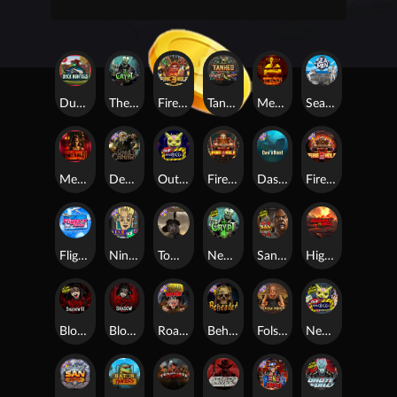
Duck Hunters
The Crypt
Fire in the Hole 3
Tanked
Mental
Seamen
Mental 2
Dead Canary
Outsourced
Fire In The Hole xBomb
Das xBoot
Fire in the Hole 2
Flight Mode
Nine To Five
Tombstone RIP
Nexus The Crypt
San Quentin 2: Death Row
Highway to Hell
Blood & Shadow 2
Blood & Shadow
Road Rage
Beheaded
Folsom Prison
Nexus Outsourced