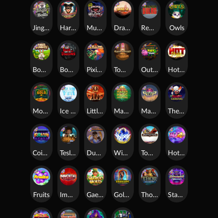
Jingle Balls
Harlequin Carnival
Munchies
Dragon Tribe
Remember Gulag
Owls
Bonus Bunnies
Book Of Shadows
Pixies vs Pirates
Tomb of Akhenaten
Outsourced: Payday
Hot Nudge
Monkey's Gold xPays
Ice Ice Yeti
Little Bighorn
Mayan Magic Wildfire
Manhattan Goes Wild
The Creepy Carnival
Coins of Fortune
Tesla Jolt
Dungeon Quest
WiXX
Tombstone
Hot 4 Cash
Fruits
Immortal Fruits
Gaelic Gold
Golden Genie And The Walking Wilds
Thor: Hammer Time
Starstruck