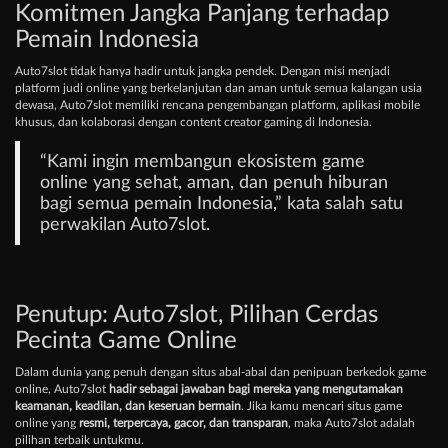
Komitmen Jangka Panjang terhadap
Pemain Indonesia
Auto7slot tidak hanya hadir untuk jangka pendek. Dengan misi menjadi
platform judi online yang berkelanjutan dan aman untuk semua kalangan usia
dewasa, Auto7slot memiliki rencana pengembangan platform, aplikasi mobile
khusus, dan kolaborasi dengan content creator gaming di Indonesia.
“Kami ingin membangun ekosistem game
online yang sehat, aman, dan penuh hiburan
bagi semua pemain Indonesia,” kata salah satu
perwakilan Auto7slot.
Penutup: Auto7slot, Pilihan Cerdas
Pecinta Game Online
Dalam dunia yang penuh dengan situs abal-abal dan penipuan berkedok game
online, Auto7slot
hadir sebagai jawaban bagi mereka yang mengutamakan
keamanan, keadilan, dan keseruan bermain
. Jika kamu mencari situs game
online yang
resmi, terpercaya, gacor, dan transparan
, maka Auto7slot adalah
pilihan terbaik untukmu.