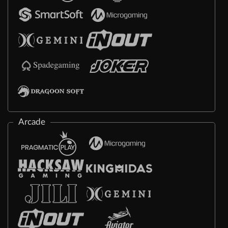
Arcade