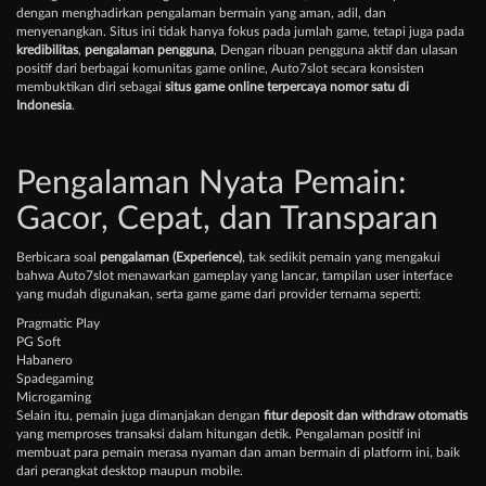
dengan menghadirkan pengalaman bermain yang aman, adil, dan
menyenangkan. Situs ini tidak hanya fokus pada jumlah game, tetapi juga pada
kredibilitas
,
pengalaman pengguna
, Dengan ribuan pengguna aktif dan ulasan
positif dari berbagai komunitas game online, Auto7slot secara konsisten
membuktikan diri sebagai
situs game online terpercaya nomor satu di
Indonesia
.
Pengalaman Nyata Pemain:
Gacor, Cepat, dan Transparan
Berbicara soal
pengalaman (Experience)
, tak sedikit pemain yang mengakui
bahwa Auto7slot menawarkan gameplay yang lancar, tampilan user interface
yang mudah digunakan, serta game game dari provider ternama seperti:
Pragmatic Play
PG Soft
Habanero
Spadegaming
Microgaming
Selain itu, pemain juga dimanjakan dengan
fitur deposit dan withdraw otomatis
yang memproses transaksi dalam hitungan detik. Pengalaman positif ini
membuat para pemain merasa nyaman dan aman bermain di platform ini, baik
dari perangkat desktop maupun mobile.