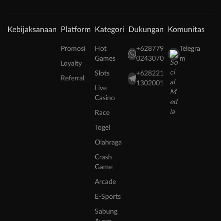
Kebijaksanaan
Platform
Kategori
Dukungan
Komunitas
Promosi
Hot
+628779
Telegra
Games
0243070
m
Loyalty
Slots
+628221
Referral
1302001
Live
Casino
Race
Togel
Olahraga
Crash
Game
Arcade
E-Sports
Sabung