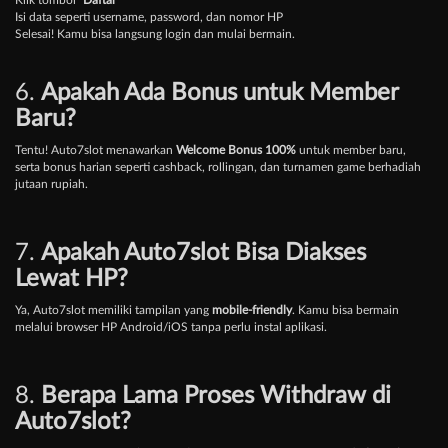
Klik tombol
"Daftar"
Isi data seperti username, password, dan nomor HP
Selesai! Kamu bisa langsung login dan mulai bermain.
6.
Apakah Ada Bonus untuk Member
Baru?
Tentu! Auto7slot menawarkan
Welcome Bonus 100%
untuk member baru,
serta bonus harian seperti cashback, rollingan, dan turnamen game berhadiah
jutaan rupiah.
7.
Apakah Auto7slot Bisa Diakses
Lewat HP?
Ya, Auto7slot memiliki tampilan yang
mobile-friendly
. Kamu bisa bermain
melalui browser HP Android/iOS tanpa perlu instal aplikasi.
8.
Berapa Lama Proses Withdraw di
Auto7slot?