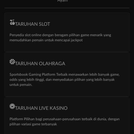
Ayam
TARUHAN SLOT
Penyedia slot online dengan beragam pilihan game menarik yang
memudahkan pemain untuk mencapai jackpot
TARUHAN OLAHRAGA
Sportsbook Gaming Platform Terbaik menawarkan lebih banyak game,
odds yang lebih tinggi, dan menyediakan pilihan yang lebih banyak
untuk pemain.
TARUHAN LIVE KASINO
Platform Pilihan bagi perusahaan-perusahaan terbaik di dunia, dengan
pilihan variasi game terbanyak