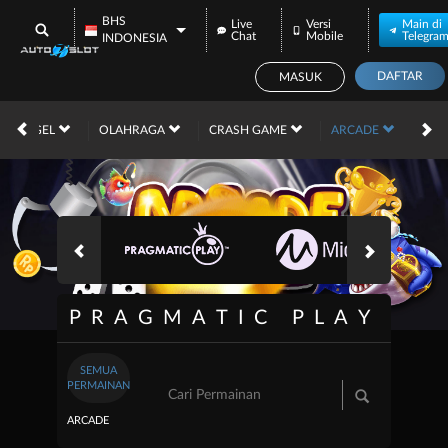
BHS
Live
Versi
Main di
Chat
Mobile
Telegra
INDONESIA
DAFTAR
MASUK
TOGEL
OLAHRAGA
CRASH GAME
ARCADE
E-S
PRAGMATIC PLAY
SEMUA
PERMAINAN
ARCADE