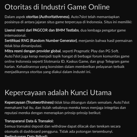
Otoritas di Industri Game Online
Dalam aspek
otoritas (Authoritativeness)
, Auto7slot telah memantapkan
posisinya di antara jajaran situs game terpercaya di Indonesia. Situs ini memiliki:
Lisensi resmi dari PAGCOR dan BMM Testlabs
, dua lembaga pengatur game
internasional.
Sertifikasi RNG (Random Number Generator)
, menjamin bahwa hasil permainan
tidak bisa dimanipulasi.
Mitra resmi dengan provider global
, seperti Pragmatic Play dan PG Soft.
Auto7slot juga kerap menjadi topik hangat di berbagai forum komunitas game
online Indonesia seperti Slotmania ID, Kaskus Game, dan grup Telegram game
harian. Kehadirannya yang konsisten dalam memberikan pelayanan terbaik
menjadikannya otoritas yang diakui dalam industri ini.
Kepercayaan adalah Kunci Utama
Kepercayaan (Trustworthiness)
tidak bisa dibangun dalam semalam. Auto7slot
memahami hal itu, dan itulah sebabnya mereka terus menjaga integritas dan
reputasi mereka dengan menerapkan prinsip-prinsip berikut:
Transparansi Data & Transaksi:
Semua transaksi deposit dan withdraw dapat dilacak dan terekam secara
otomatis di dashboard pengguna. Tidak ada potongan tersembunyi.
Perlindungan Data Pribadi: