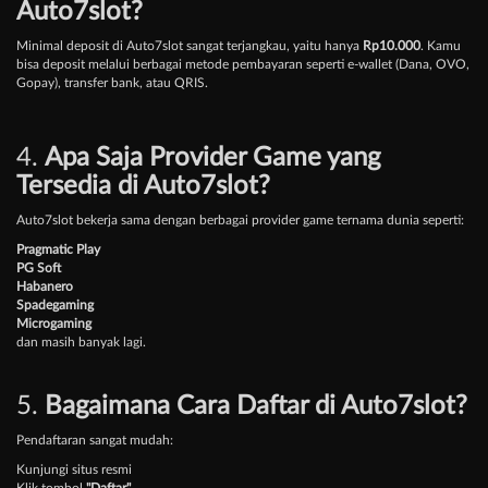
Auto7slot?
Minimal deposit di Auto7slot sangat terjangkau, yaitu hanya
Rp10.000
. Kamu
bisa deposit melalui berbagai metode pembayaran seperti e-wallet (Dana, OVO,
Gopay), transfer bank, atau QRIS.
4.
Apa Saja Provider Game yang
Tersedia di Auto7slot?
Auto7slot bekerja sama dengan berbagai provider game ternama dunia seperti:
Pragmatic Play
PG Soft
Habanero
Spadegaming
Microgaming
dan masih banyak lagi.
5.
Bagaimana Cara Daftar di Auto7slot?
Pendaftaran sangat mudah:
Kunjungi situs resmi