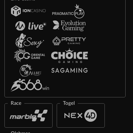
Race
Togel