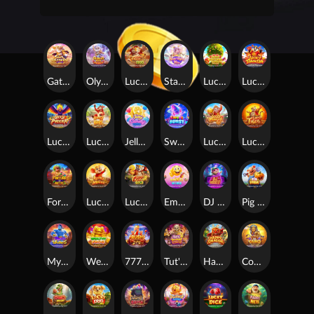
Gates of Olympus POP
Olympus Wins
Lucky Tiger 1000
Starlight Wins
Lucky Fortune Tree
Lucky Panda
Lucky Phoenix
Lucky Bull
Jelly Candy
Sweet Burst
Lucky MonKey
Lucky Tiger
Fortunes of Aztec
Lucky Mouse
Lucky Tiger Gold Ultimate
Emotiwins
DJ Neko
Pig Farm
Mystic Wishes
Wealthy Frog
777 Rush
Tut's Treasure Tower
Happy Dragon
Code of Cairo