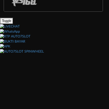
Toggle