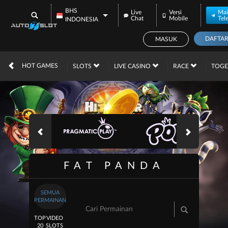
BHS
Live
Versi
Mai
Chat
Mobile
Tel
INDONESIA
DAFTA
MASUK
IDR
12,665,473,
HOT GAMES
SLOTS
LIVE CASINO
RACE
TOG
FAT PANDA
SEMUA
PERMAINAN
TOP
VIDEO
20
SLOTS