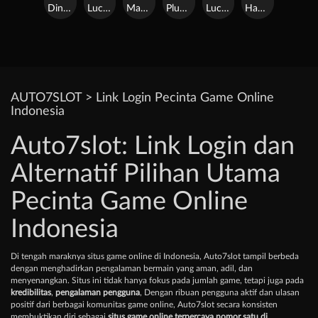
Dino Drop
Lucky Dog
Master Gems
Plushie Wins
Lucky Dice
Happy Nets
AUTO7SLOT > Link Login Pecinta Game Online
Indonesia
Auto7slot: Link Login dan
Alternatif Pilihan Utama
Pecinta Game Online
Indonesia
Di tengah maraknya situs game online di Indonesia, Auto7slot tampil berbeda
dengan menghadirkan pengalaman bermain yang aman, adil, dan
menyenangkan. Situs ini tidak hanya fokus pada jumlah game, tetapi juga pada
kredibilitas
,
pengalaman pengguna
, Dengan ribuan pengguna aktif dan ulasan
positif dari berbagai komunitas game online, Auto7slot secara konsisten
membuktikan diri sebagai
situs game online terpercaya nomor satu di