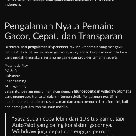
Indonesia
.
Pengalaman Nyata Pemain:
Gacor, Cepat, dan Transparan
Berbicara soal
pengalaman (Experience)
, tak sedikit pemain yang mengakui
bahwa Auto7slot menawarkan gameplay yang lancar, tampilan user interface
yang mudah digunakan, serta game game dari provider ternama seperti:
Pragmatic Play
PG Soft
Habanero
Spadegaming
Microgaming
Selain itu, pemain juga dimanjakan dengan
fitur deposit dan withdraw otomatis
yang memproses transaksi dalam hitungan detik. Pengalaman positif ini
membuat para pemain merasa nyaman dan aman bermain di platform ini, baik
dari perangkat desktop maupun mobile.
“Saya sudah coba lebih dari 10 situs game, tapi
Auto7slot yang paling konsisten gacornya.
Withdraw juga cepat dan enggak pernah