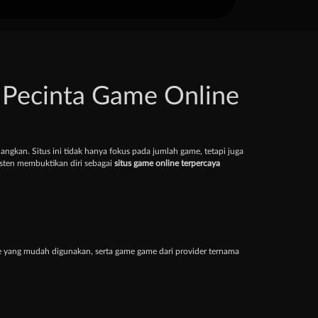
a Pecinta Game Online
gkan. Situs ini tidak hanya fokus pada jumlah game, tetapi juga
isten membuktikan diri sebagai
situs game online terpercaya
e yang mudah digunakan, serta game game dari provider ternama