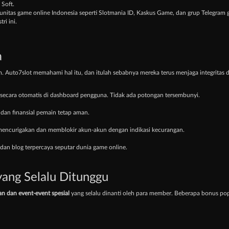
 Soft.
munitas game online Indonesia seperti Slotmania ID, Kaskus Game, dan grup Telegra
ri ini.
a
 Auto7slot memahami hal itu, dan itulah sebabnya mereka terus menjaga integritas d
 secara otomatis di dashboard pengguna. Tidak ada potongan tersembunyi.
dan finansial pemain tetap aman.
mencurigakan dan memblokir akun-akun dengan indikasi kecurangan.
 dan blog terpercaya seputar dunia game online.
ang Selalu Ditunggu
n dan event-event spesial
yang selalu dinanti oleh para member. Beberapa bonus popu