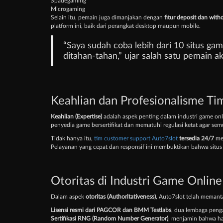
Spadegaming
Microgaming
Selain itu, pemain juga dimanjakan dengan
fitur deposit dan wit
platform ini, baik dari perangkat desktop maupun mobile.
“Saya sudah coba lebih dari 10 situs ga
ditahan-tahan,” ujar salah satu pemain ak
Keahlian dan Profesionalisme Ti
Keahlian (Expertise)
adalah aspek penting dalam industri game onli
penyedia game bersertifikat dan mematuhi regulasi ketat agar semu
Tidak hanya itu,
tim customer support Auto7slot
tersedia 24/7
mel
Pelayanan yang cepat dan responsif ini membuktikan bahwa situs in
Otoritas di Industri Game Online
Dalam aspek
otoritas (Authoritativeness)
, Auto7slot telah memantap
Lisensi resmi dari PAGCOR dan BMM Testlabs
, dua lembaga penga
Sertifikasi RNG (Random Number Generator)
, menjamin bahwa has