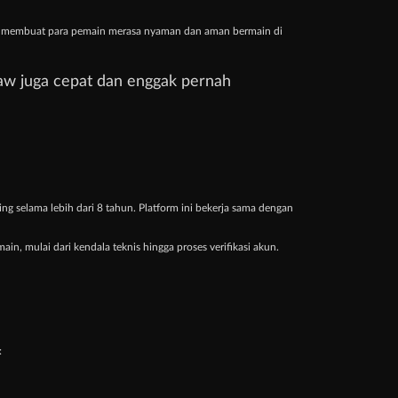
ini membuat para pemain merasa nyaman dan aman bermain di
draw juga cepat dan enggak pernah
ng selama lebih dari 8 tahun. Platform ini bekerja sama dengan
, mulai dari kendala teknis hingga proses verifikasi akun.
: