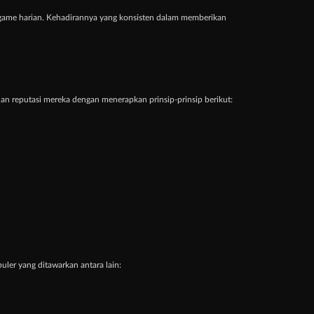
m game harian. Kehadirannya yang konsisten dalam memberikan
an reputasi mereka dengan menerapkan prinsip-prinsip berikut:
ler yang ditawarkan antara lain: