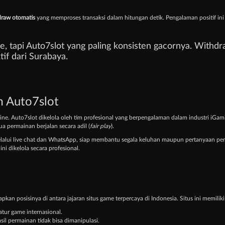
hdraw otomatis
yang memproses transaksi dalam hitungan detik. Pengalaman positif 
me, tapi Auto7slot yang paling konsisten gacornya. With
tif dari Surabaya.
m Auto7slot
ne. Auto7slot dikelola oleh tim profesional yang berpengalaman dalam industri iGami
a permainan berjalan secara adil (
fair play
).
alui live chat dan WhatsApp, siap membantu segala keluhan maupun pertanyaan pemain
i dikelola secara profesional.
kan posisinya di antara jajaran situs game terpercaya di Indonesia. Situs ini memiliki
tur game internasional.
il permainan tidak bisa dimanipulasi.