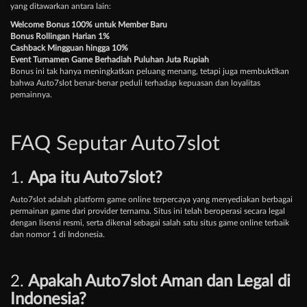
yang ditawarkan antara lain:
Welcome Bonus 100% untuk Member Baru
Bonus Rollingan Harian 1%
Cashback Mingguan hingga 10%
Event Turnamen Game Berhadiah Puluhan Juta Rupiah
Bonus ini tak hanya meningkatkan peluang menang, tetapi juga membuktikan
bahwa Auto7slot benar-benar peduli terhadap kepuasan dan loyalitas
pemainnya.
FAQ Seputar Auto7slot
1.
Apa itu Auto7slot?
Auto7slot adalah platform game online terpercaya yang menyediakan berbagai
permainan game dari provider ternama. Situs ini telah beroperasi secara legal
dengan lisensi resmi, serta dikenal sebagai salah satu situs game online terbaik
dan nomor 1 di Indonesia.
2.
Apakah Auto7slot Aman dan Legal di
Indonesia?