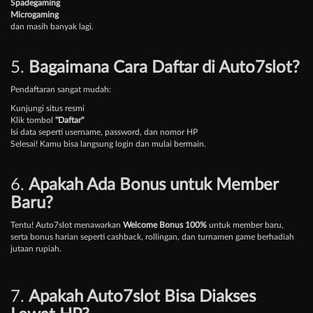
Spadegaming
Microgaming
dan masih banyak lagi.
5.
Bagaimana Cara Daftar di Auto7slot?
Pendaftaran sangat mudah:
Kunjungi situs resmi
Klik tombol
"Daftar"
Isi data seperti username, password, dan nomor HP
Selesai! Kamu bisa langsung login dan mulai bermain.
6.
Apakah Ada Bonus untuk Member
Baru?
Tentu! Auto7slot menawarkan
Welcome Bonus 100%
untuk member baru,
serta bonus harian seperti cashback, rollingan, dan turnamen game berhadiah
jutaan rupiah.
7.
Apakah Auto7slot Bisa Diakses