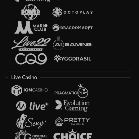
Live Casino