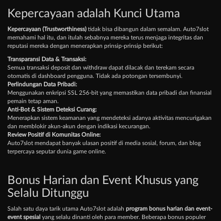
Kepercayaan adalah Kunci Utama
Kepercayaan (Trustworthiness)
tidak bisa dibangun dalam semalam. Auto7slot
memahami hal itu, dan itulah sebabnya mereka terus menjaga integritas dan
reputasi mereka dengan menerapkan prinsip-prinsip berikut:
Transparansi Data & Transaksi:
Semua transaksi deposit dan withdraw dapat dilacak dan terekam secara
otomatis di dashboard pengguna. Tidak ada potongan tersembunyi.
Perlindungan Data Pribadi:
Menggunakan enkripsi SSL 256-bit yang memastikan data pribadi dan finansial
pemain tetap aman.
Anti-Bot & Sistem Deteksi Curang:
Menerapkan sistem keamanan yang mendeteksi adanya aktivitas mencurigakan
dan memblokir akun-akun dengan indikasi kecurangan.
Review Positif di Komunitas Online:
Auto7slot mendapat banyak ulasan positif di media sosial, forum, dan blog
terpercaya seputar dunia game online.
Bonus Harian dan Event Khusus yang
Selalu Ditunggu
Salah satu daya tarik utama Auto7slot adalah
program bonus harian dan event-
event spesial
yang selalu dinanti oleh para member. Beberapa bonus populer