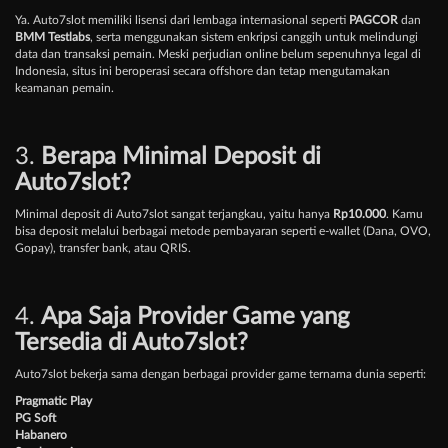
Ya. Auto7slot memiliki lisensi dari lembaga internasional seperti
PAGCOR
dan
BMM Testlabs
, serta menggunakan sistem enkripsi canggih untuk melindungi
data dan transaksi pemain. Meski perjudian online belum sepenuhnya legal di
Indonesia, situs ini beroperasi secara offshore dan tetap mengutamakan
keamanan pemain.
3.
Berapa Minimal Deposit di
Auto7slot?
Minimal deposit di Auto7slot sangat terjangkau, yaitu hanya
Rp10.000
. Kamu
bisa deposit melalui berbagai metode pembayaran seperti e-wallet (Dana, OVO,
Gopay), transfer bank, atau QRIS.
4.
Apa Saja Provider Game yang
Tersedia di Auto7slot?
Auto7slot bekerja sama dengan berbagai provider game ternama dunia seperti:
Pragmatic Play
PG Soft
Habanero