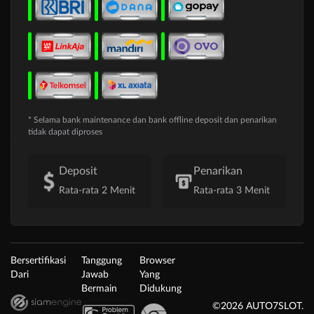
* Selama bank maintenance dan bank offline deposit dan penarikan
tidak dapat diproses
Deposit
Penarikan
Rata-rata 2 Menit
Rata-rata 3 Menit
Bersertifikasi
Tanggung
Browser
Dari
Jawab
Yang
Bermain
Didukung
©2026 AUTO7SLOT.