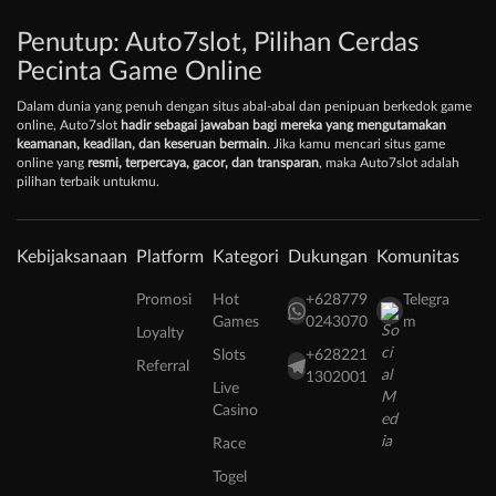
Penutup: Auto7slot, Pilihan Cerdas
Pecinta Game Online
Dalam dunia yang penuh dengan situs abal-abal dan penipuan berkedok game
online, Auto7slot
hadir sebagai jawaban bagi mereka yang mengutamakan
keamanan, keadilan, dan keseruan bermain
. Jika kamu mencari situs game
online yang
resmi, terpercaya, gacor, dan transparan
, maka Auto7slot adalah
pilihan terbaik untukmu.
Kebijaksanaan
Platform
Kategori
Dukungan
Komunitas
Promosi
Hot
+628779
Telegra
Games
0243070
m
Loyalty
Slots
+628221
Referral
1302001
Live
Casino
Race
Togel