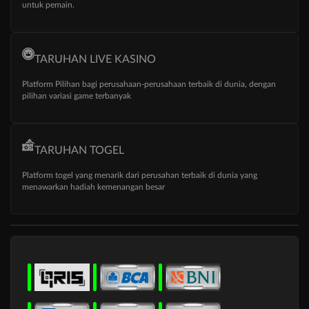
untuk pemain.
TARUHAN LIVE KASINO
Platform Pilihan bagi perusahaan-perusahaan terbaik di dunia, dengan
pilihan variasi game terbanyak
TARUHAN TOGEL
Platform togel yang menarik dari perusahan terbaik di dunia yang
menawarkan hadiah kemenangan besar