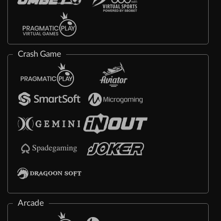
Crash Game
Arcade