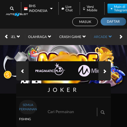
BHS
Live
Versi
Main di
Chat
Mobile
Telegra
INDONESIA
DAFTAR
MASUK
TOGEL
OLAHRAGA
CRASH GAME
ARCADE
E-S
JOKER
SEMUA
PERMAINAN
FISHING