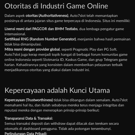
Otoritas di Industri Game Online
Dalam aspek
otoritas (Authoritativeness)
, Auto7slot telah memantapkan
posisinya di antara jajaran situs game terpercaya di Indonesia. Situs ini memiliki:
Lisensi resmi dari PAGCOR dan BMM Testlabs
, dua lembaga pengatur game
internasional.
Sertifikasi RNG (Random Number Generator)
, menjamin bahwa hasil permainan
tidak bisa dimanipulasi.
Mitra resmi dengan provider global
, seperti Pragmatic Play dan PG Soft.
Auto7slot juga kerap menjadi topik hangat di berbagai forum komunitas game
online Indonesia seperti Slotmania ID, Kaskus Game, dan grup Telegram game
harian. Kehadirannya yang konsisten dalam memberikan pelayanan terbaik
menjadikannya otoritas yang diakui dalam industri ini.
Kepercayaan adalah Kunci Utama
Kepercayaan (Trustworthiness)
tidak bisa dibangun dalam semalam. Auto7slot
memahami hal itu, dan itulah sebabnya mereka terus menjaga integritas dan
reputasi mereka dengan menerapkan prinsip-prinsip berikut:
Transparansi Data & Transaksi:
Semua transaksi deposit dan withdraw dapat dilacak dan terekam secara
otomatis di dashboard pengguna. Tidak ada potongan tersembunyi.
Perlindungan Data Pribadi: