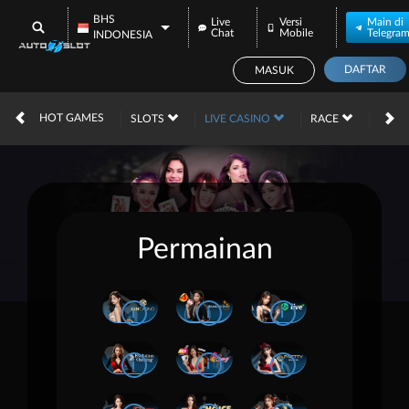
BHS
Live
Versi
Main di
Chat
Mobile
Telegra
INDONESIA
DAFTAR
MASUK
HOT GAMES
SLOTS
LIVE CASINO
RACE
TOG
Permainan
i
i
i
i
i
i