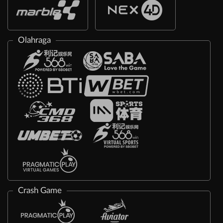
Olahraga
Crash Game