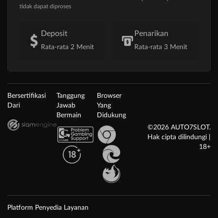
tidak dapat diproses
Deposit
Penarikan
Rata-rata 2 Menit
Rata-rata 3 Menit
Bersertifikasi
Tanggung
Browser
Dari
Jawab
Yang
Bermain
Didukung
©2026 AUTO7SLOT.
Hak cipta dilindungi |
18+
Platform Penyedia Layanan