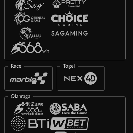
Race
Togel
Olahraga