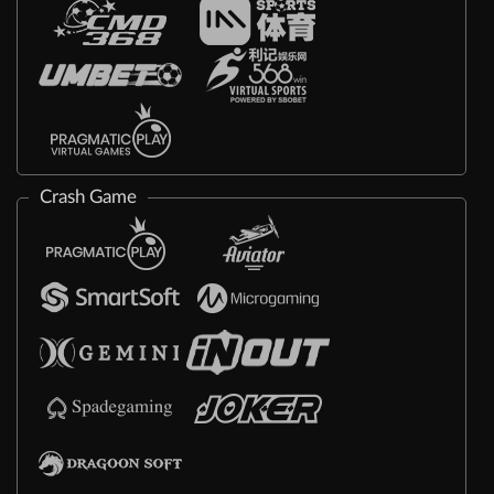
Crash Game