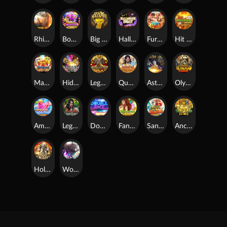
Rhino King
Bonanza Coins
Big Sevens Jackpot
Halloween Ghost
Fury Fighters
Hit Mahjong Wins
Mahjong Super Wins
Hidden City
Legacy of Midas
Quests of Olympus
Astro Luck
Olympus Legend
Amazing Soda Rush
Legend of Tarzan
Double Race
Fantastic Faries
Santa in the Summer
Ancient Stones
Holy Knight
Wolf Begins