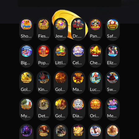
Shoot Piggy
Fiesta Frenzy
Jewely Spin
Dr.Franken’s Lab
Panda’s Jackpot
Safari Run
BigBang Spin
Pop Popcorns
Little Witch's Fortune
Celestial Goddess
Cherry Bell
Elizabeth Lab
Golden Panda
King of Pig
Gold of the King
Magic Fire
Lucky Waterfalls
Sword Master
Mystery Wind
Detective’s Dream
Gold Dragon
Diamond Mask
Oriental Treasures
Mega Cave