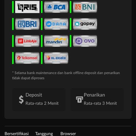
* Selama bank maintenance dan bank offline deposit dan penarikan
tidak dapat diproses
Deposit
Penarikan
Rata-rata 2 Menit
Rata-rata 3 Menit
Bersertifikasi
Tanggung
Browser