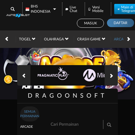
BHS
Live
Versi
Main di
Chat
Mobile
Telegra
INDONESIA
DAFTAR
MASUK
ACE
TOGEL
OLAHRAGA
CRASH GAME
ARCADE
DRAGOONSOFT
SEMUA
PERMAINAN
ARCADE