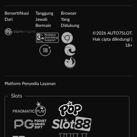
Bersertifikasi
Tanggung
Browser
Dari
Jawab
Yang
Bermain
Didukung
©2026 AUTO7SLOT.
Hak cipta dilindungi |
18+
Platform Penyedia Layanan
Slots