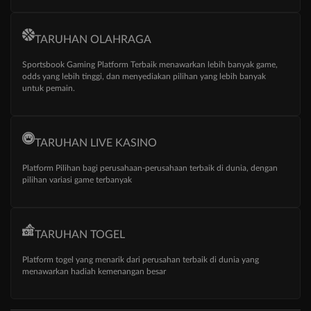
TARUHAN OLAHRAGA
Sportsbook Gaming Platform Terbaik menawarkan lebih banyak game,
odds yang lebih tinggi, dan menyediakan pilihan yang lebih banyak
untuk pemain.
TARUHAN LIVE KASINO
Platform Pilihan bagi perusahaan-perusahaan terbaik di dunia, dengan
pilihan variasi game terbanyak
TARUHAN TOGEL
Platform togel yang menarik dari perusahan terbaik di dunia yang
menawarkan hadiah kemenangan besar