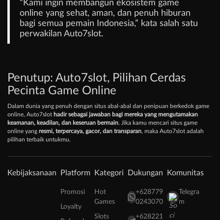
“Kami ingin membangun ekosistem game
online yang sehat, aman, dan penuh hiburan
bagi semua pemain Indonesia,” kata salah satu
perwakilan Auto7slot.
Penutup: Auto7slot, Pilihan Cerdas
Pecinta Game Online
Dalam dunia yang penuh dengan situs abal-abal dan penipuan berkedok game
online, Auto7slot
hadir sebagai jawaban bagi mereka yang mengutamakan
keamanan, keadilan, dan keseruan bermain
. Jika kamu mencari situs game
online yang
resmi, terpercaya, gacor, dan transparan
, maka Auto7slot adalah
pilihan terbaik untukmu.
Kebijaksanaan
Platform
Kategori
Dukungan
Komunitas
Promosi
Hot
+628779
Telegra
Games
0243070
m
Loyalty
Slots
+628221