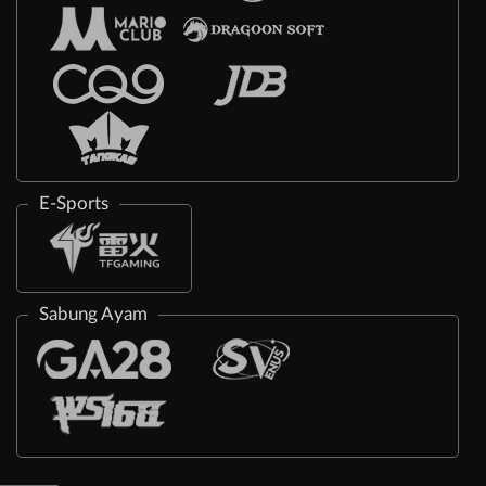
E-Sports
Sabung Ayam