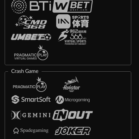
Crash Game