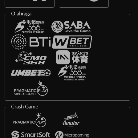
Olahraga
Crash Game