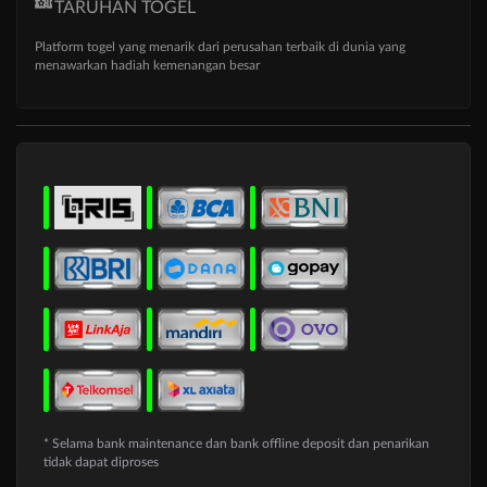
TARUHAN TOGEL
Platform togel yang menarik dari perusahan terbaik di dunia yang
menawarkan hadiah kemenangan besar
* Selama bank maintenance dan bank offline deposit dan penarikan
tidak dapat diproses