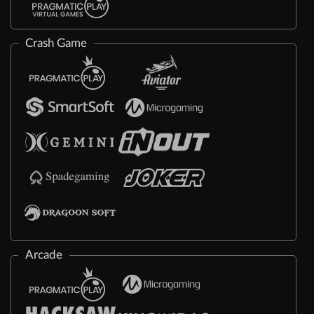
Crash Game
Arcade