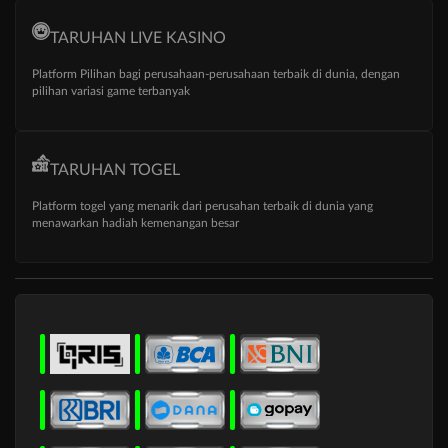
TARUHAN LIVE KASINO
Platform Pilihan bagi perusahaan-perusahaan terbaik di dunia, dengan
pilihan variasi game terbanyak
TARUHAN TOGEL
Platform togel yang menarik dari perusahan terbaik di dunia yang
menawarkan hadiah kemenangan besar