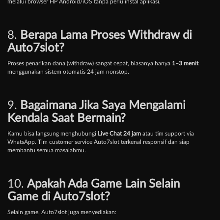
melalui browser HP Android/iOS tanpa perlu instal aplikasi.
8.
Berapa Lama Proses Withdraw di
Auto7slot?
Proses penarikan dana (withdraw) sangat cepat, biasanya hanya
1–3 menit
menggunakan sistem otomatis 24 jam nonstop.
9.
Bagaimana Jika Saya Mengalami
Kendala Saat Bermain?
Kamu bisa langsung menghubungi
Live Chat 24 jam
atau tim support via
WhatsApp. Tim customer service Auto7slot terkenal responsif dan siap
membantu semua masalahmu.
10.
Apakah Ada Game Lain Selain
Game di Auto7slot?
Selain game, Auto7slot juga menyediakan: