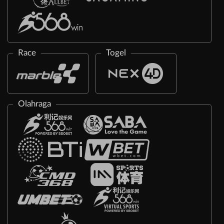
Race
Togel
Olahraga