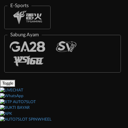
E-Sports
Sabung Ayam
Toggle