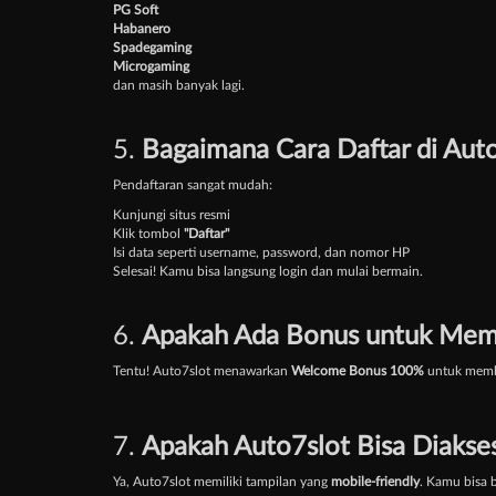
PG Soft
Habanero
Spadegaming
Microgaming
dan masih banyak lagi.
5.
Bagaimana Cara Daftar di Aut
Pendaftaran sangat mudah:
Kunjungi situs resmi
Klik tombol
"Daftar"
Isi data seperti username, password, dan nomor HP
Selesai! Kamu bisa langsung login dan mulai bermain.
6.
Apakah Ada Bonus untuk Mem
Tentu! Auto7slot menawarkan
Welcome Bonus 100%
untuk membe
7.
Apakah Auto7slot Bisa Diakse
Ya, Auto7slot memiliki tampilan yang
mobile-friendly
. Kamu bisa 