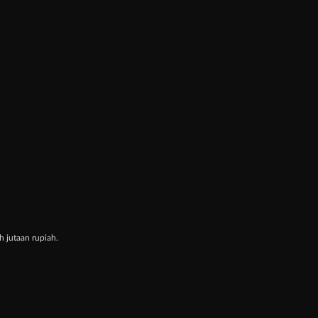
h jutaan rupiah.