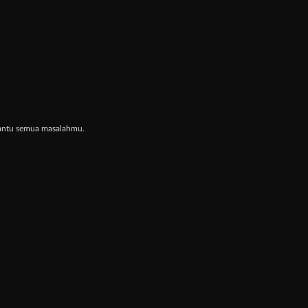
bantu semua masalahmu.