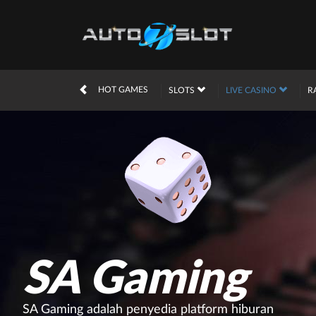
HOT GAMES
SLOTS
LIVE CASINO
R
SA Gaming
SA Gaming adalah penyedia platform hiburan