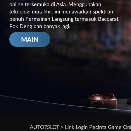
online terkemuka di Asia. Menggunakan
teknologi mutakhir, ini menawarkan spektrum
penuh Permainan Langsung termasuk Baccarat,
Pok Deng dan banyak lagi.
MAIN
AUTO7SLOT > Link Login Pecinta Game Onl