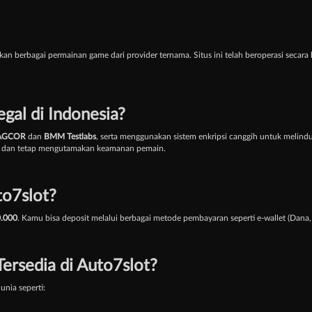
 berbagai permainan game dari provider ternama. Situs ini telah beroperasi secara lega
gal di Indonesia?
AGCOR
dan
BMM Testlabs
, serta menggunakan sistem enkripsi canggih untuk melindu
hore dan tetap mengutamakan keamanan pemain.
to7slot?
.000
. Kamu bisa deposit melalui berbagai metode pembayaran seperti e-wallet (Dana
ersedia di Auto7slot?
nia seperti: