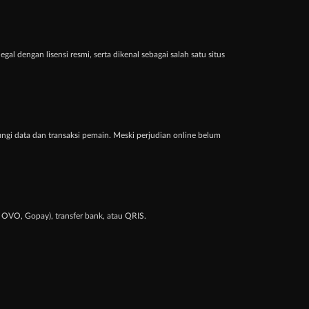
l dengan lisensi resmi, serta dikenal sebagai salah satu situs
ngi data dan transaksi pemain. Meski perjudian online belum
, OVO, Gopay), transfer bank, atau QRIS.