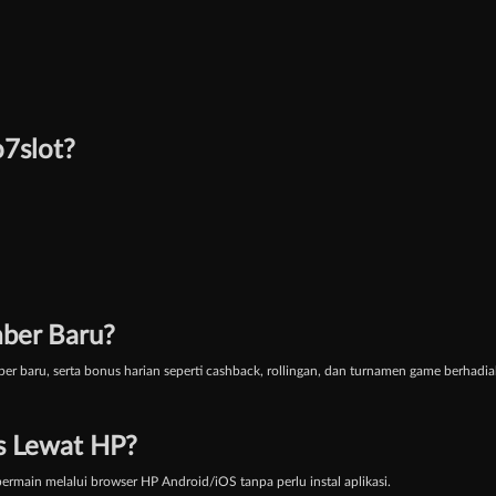
o7slot?
ber Baru?
r baru, serta bonus harian seperti cashback, rollingan, dan turnamen game berhadia
s Lewat HP?
bermain melalui browser HP Android/iOS tanpa perlu instal aplikasi.