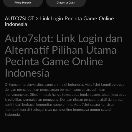
Flying Phoenix
Dragon or Crash
AUTO7SLOT > Link Login Pecinta Game Online
Indonesia
Auto7slot: Link Login dan
Alternatif Pilihan Utama
Pecinta Game Online
Indonesia
Di tengah maraknya situs game online di Indonesia, Auto7slot tampil berbeda
dengan menghadirkan pengalaman bermain yang aman, adil, dan
menyenangkan. Situs ini tidak hanya fokus pada jumlah game, tetapi juga pada
kredibilitas
,
pengalaman pengguna
, Dengan ribuan pengguna aktif dan ulasan
positif dari berbagai komunitas game online, Auto7slot secara konsisten
membuktikan diri sebagai
situs game online terpercaya nomor satu di
Indonesia
.