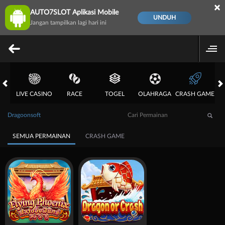
×
AUTO7SLOT Aplikasi Mobile
UNDUH
Jangan tampilkan lagi hari ini
S
LIVE CASINO
RACE
TOGEL
OLAHRAGA
CRASH GAME
Dragoonsoft
SEMUA PERMAINAN
CRASH GAME