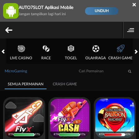
×
AUTO7SLOT Aplikasi Mobile
UNDUH
Jangan tampilkan lagi hari ini
S
LIVE CASINO
RACE
TOGEL
OLAHRAGA
CRASH GAME
MicroGaming
SEMUA PERMAINAN
CRASH GAME
RTP
97%
RTP
97%
RTP
83%