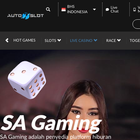
BHS
Live
V
Chat
M
INDONESIA
HOT GAMES
SLOTS
LIVE CASINO
RACE
TOG
SA Gaming
SA Gaming adalah penyedia platform hiburan