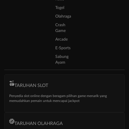
Togel
Olahraga
Crash
Game
Arcade
E-Sports
Sabung
Ayam
TARUHAN SLOT
Penyedia slot online dengan beragam pilihan game menarik yang
memudahkan pemain untuk mencapai jackpot
TARUHAN OLAHRAGA