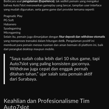
Berbicara soal
pengalaman (Experience)
, tak sedikit pemain yang mengakui
bahwa Auto7slot menawarkan gameplay yang lancar, tampilan user interface
yang mudah digunakan, serta game game dari provider ternama seperti:
Pragmatic Play
PG Soft
Habanero
Spadegaming
Microgaming
Selain itu, pemain juga dimanjakan dengan
fitur deposit dan withdraw otomatis
yang memproses transaksi dalam hitungan detik. Pengalaman positif ini
membuat para pemain merasa nyaman dan aman bermain di platform ini, baik
dari perangkat desktop maupun mobile.
“Saya sudah coba lebih dari 10 situs game, tapi
Auto7slot yang paling konsisten gacornya.
Withdraw juga cepat dan enggak pernah
ditahan-tahan,” ujar salah satu pemain aktif
dari Surabaya.
Keahlian dan Profesionalisme Tim
Auto7slot