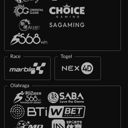
Race
Togel
Olahraga