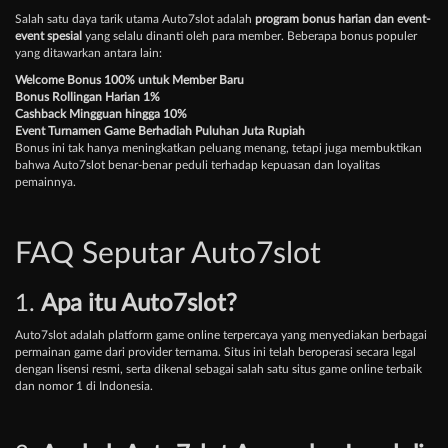
Salah satu daya tarik utama Auto7slot adalah
program bonus harian dan event-
event spesial
yang selalu dinanti oleh para member. Beberapa bonus populer
yang ditawarkan antara lain:
Welcome Bonus 100% untuk Member Baru
Bonus Rollingan Harian 1%
Cashback Mingguan hingga 10%
Event Turnamen Game Berhadiah Puluhan Juta Rupiah
Bonus ini tak hanya meningkatkan peluang menang, tetapi juga membuktikan
bahwa Auto7slot benar-benar peduli terhadap kepuasan dan loyalitas
pemainnya.
FAQ Seputar Auto7slot
1.
Apa itu Auto7slot?
Auto7slot adalah platform game online terpercaya yang menyediakan berbagai
permainan game dari provider ternama. Situs ini telah beroperasi secara legal
dengan lisensi resmi, serta dikenal sebagai salah satu situs game online terbaik
dan nomor 1 di Indonesia.