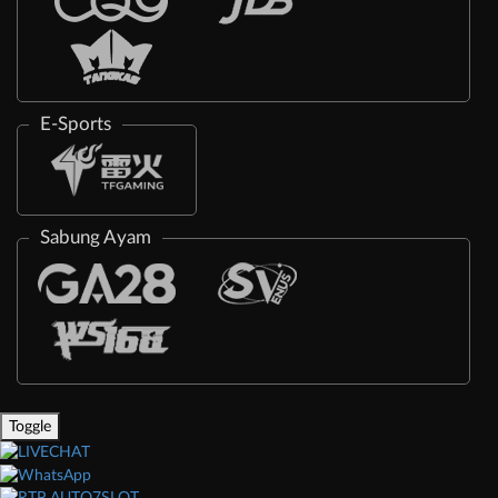
E-Sports
Sabung Ayam
Toggle