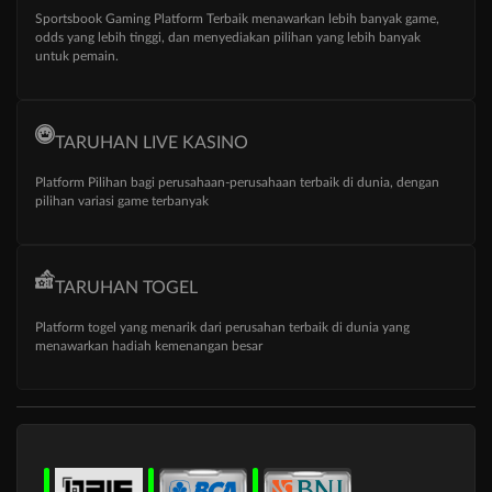
Sportsbook Gaming Platform Terbaik menawarkan lebih banyak game,
odds yang lebih tinggi, dan menyediakan pilihan yang lebih banyak
untuk pemain.
TARUHAN LIVE KASINO
Platform Pilihan bagi perusahaan-perusahaan terbaik di dunia, dengan
pilihan variasi game terbanyak
TARUHAN TOGEL
Platform togel yang menarik dari perusahan terbaik di dunia yang
menawarkan hadiah kemenangan besar