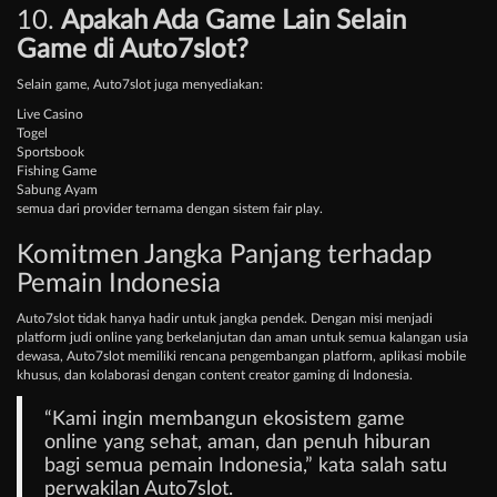
10.
Apakah Ada Game Lain Selain
Game di Auto7slot?
Selain game, Auto7slot juga menyediakan:
Live Casino
Togel
Sportsbook
Fishing Game
Sabung Ayam
semua dari provider ternama dengan sistem fair play.
Komitmen Jangka Panjang terhadap
Pemain Indonesia
Auto7slot tidak hanya hadir untuk jangka pendek. Dengan misi menjadi
platform judi online yang berkelanjutan dan aman untuk semua kalangan usia
dewasa, Auto7slot memiliki rencana pengembangan platform, aplikasi mobile
khusus, dan kolaborasi dengan content creator gaming di Indonesia.
“Kami ingin membangun ekosistem game
online yang sehat, aman, dan penuh hiburan
bagi semua pemain Indonesia,” kata salah satu
perwakilan Auto7slot.