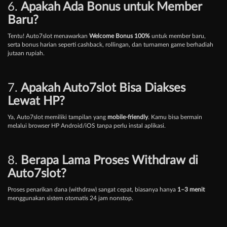
6.
Apakah Ada Bonus untuk Member
Baru?
Tentu! Auto7slot menawarkan
Welcome Bonus 100%
untuk member baru,
serta bonus harian seperti cashback, rollingan, dan turnamen game berhadiah
jutaan rupiah.
7.
Apakah Auto7slot Bisa Diakses
Lewat HP?
Ya, Auto7slot memiliki tampilan yang
mobile-friendly
. Kamu bisa bermain
melalui browser HP Android/iOS tanpa perlu instal aplikasi.
8.
Berapa Lama Proses Withdraw di
Auto7slot?
Proses penarikan dana (withdraw) sangat cepat, biasanya hanya
1–3 menit
menggunakan sistem otomatis 24 jam nonstop.