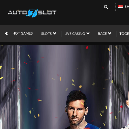
BH
HOT GAMES
SLOTS
LIVE CASINO
RACE
TOG