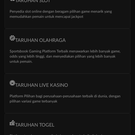
TARUHAN SLOT
Penyedia slot online dengan beragam pilihan game menarik yang
memudahkan pemain untuk mencapai jackpot
TARUHAN OLAHRAGA
Sportsbook Gaming Platform Terbaik menawarkan lebih banyak game,
odds yang lebih tinggi, dan menyediakan pilihan yang lebih banyak
untuk pemain.
TARUHAN LIVE KASINO
Platform Pilihan bagi perusahaan-perusahaan terbaik di dunia, dengan
pilihan variasi game terbanyak
TARUHAN TOGEL