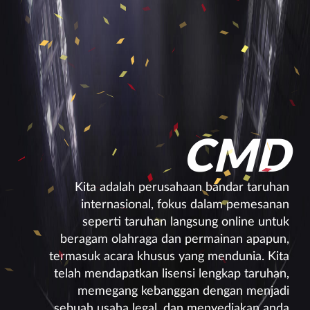
CMD
Kita adalah perusahaan bandar taruhan
internasional, fokus dalam pemesanan
seperti taruhan langsung online untuk
beragam olahraga dan permainan apapun,
termasuk acara khusus yang mendunia. Kita
telah mendapatkan lisensi lengkap taruhan,
memegang kebanggan dengan menjadi
sebuah usaha legal, dan menyediakan anda