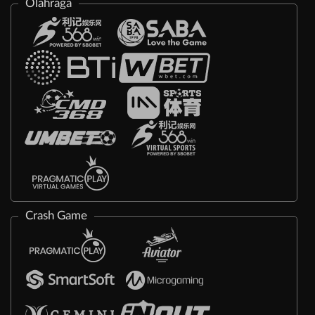
Olahraga
Crash Game