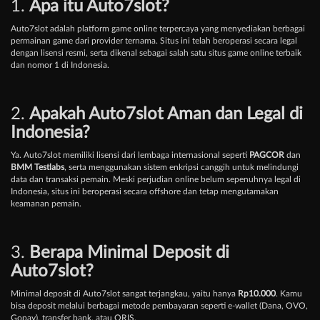
1.
Apa itu Auto7slot?
Auto7slot adalah platform game online terpercaya yang menyediakan berbagai
permainan game dari provider ternama. Situs ini telah beroperasi secara legal
dengan lisensi resmi, serta dikenal sebagai salah satu situs game online terbaik
dan nomor 1 di Indonesia.
2.
Apakah Auto7slot Aman dan Legal di
Indonesia?
Ya. Auto7slot memiliki lisensi dari lembaga internasional seperti
PAGCOR
dan
BMM Testlabs
, serta menggunakan sistem enkripsi canggih untuk melindungi
data dan transaksi pemain. Meski perjudian online belum sepenuhnya legal di
Indonesia, situs ini beroperasi secara offshore dan tetap mengutamakan
keamanan pemain.
3.
Berapa Minimal Deposit di
Auto7slot?
Minimal deposit di Auto7slot sangat terjangkau, yaitu hanya
Rp10.000
. Kamu
bisa deposit melalui berbagai metode pembayaran seperti e-wallet (Dana, OVO,
Gopay), transfer bank, atau QRIS.