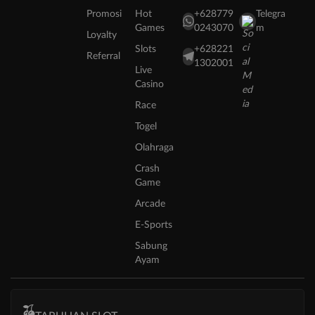
Promosi
Hot
+628779
Telegra
Games
0243070
m
Loyalty
Slots
+628221
Referral
1302001
Live
Casino
Race
Togel
Olahraga
Crash
Game
Arcade
E-Sports
Sabung
Ayam