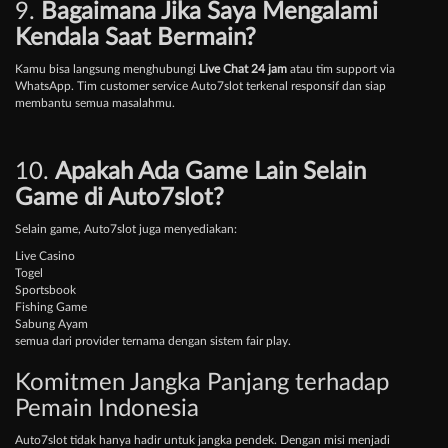
9.
Bagaimana Jika Saya Mengalami
Kendala Saat Bermain?
Kamu bisa langsung menghubungi
Live Chat 24 jam
atau tim support via
WhatsApp. Tim customer service Auto7slot terkenal responsif dan siap
membantu semua masalahmu.
10.
Apakah Ada Game Lain Selain
Game di Auto7slot?
Selain game, Auto7slot juga menyediakan:
Live Casino
Togel
Sportsbook
Fishing Game
Sabung Ayam
semua dari provider ternama dengan sistem fair play.
Komitmen Jangka Panjang terhadap
Pemain Indonesia
Auto7slot tidak hanya hadir untuk jangka pendek. Dengan misi menjadi