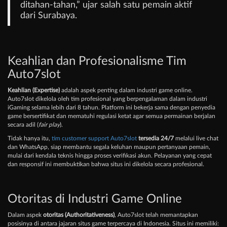
ditahan-tahan,” ujar salah satu pemain aktif
dari Surabaya.
Keahlian dan Profesionalisme Tim
Auto7slot
Keahlian (Expertise)
adalah aspek penting dalam industri game online.
Auto7slot dikelola oleh tim profesional yang berpengalaman dalam industri
iGaming selama lebih dari 8 tahun. Platform ini bekerja sama dengan penyedia
game bersertifikat dan mematuhi regulasi ketat agar semua permainan berjalan
secara adil (
fair play
).
Tidak hanya itu,
tim customer support Auto7slot
tersedia 24/7
melalui live chat
dan WhatsApp, siap membantu segala keluhan maupun pertanyaan pemain,
mulai dari kendala teknis hingga proses verifikasi akun. Pelayanan yang cepat
dan responsif ini membuktikan bahwa situs ini dikelola secara profesional.
Otoritas di Industri Game Online
Dalam aspek
otoritas (Authoritativeness)
, Auto7slot telah memantapkan
posisinya di antara jajaran situs game terpercaya di Indonesia. Situs ini memiliki: