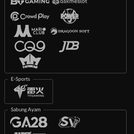
E-Sports
Sabung Ayam