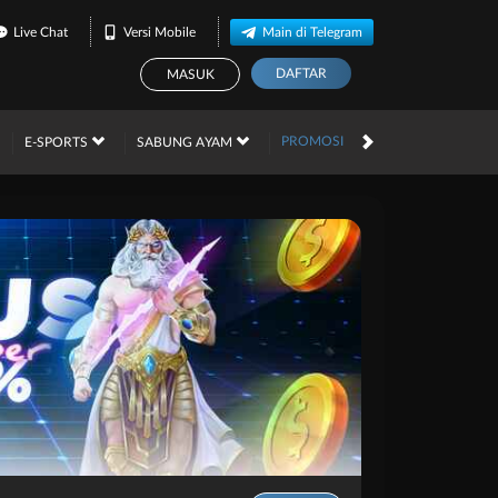
Live Chat
Versi Mobile
Main di Telegram
DAFTAR
MASUK
PROMOSI
E-SPORTS
SABUNG AYAM