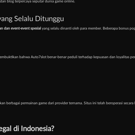
 dan blog terpercaya seputar dunia game online.
ang Selalu Ditunggu
n dan event-event spesial
yang selalu dinanti oleh para member. Beberapa bonus popu
membuktikan bahwa Auto7slot benar-benar peduli terhadap kepuasan dan loyalitas p
 berbagai permainan game dari provider ternama. Situs ini telah beroperasi secara lega
gal di Indonesia?