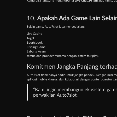
Kamu bisa langsung menghubungi
Live Chat 24 jam
atau tim supp
10.
Apakah Ada Game Lain Selai
Selain game, Auto7slot juga menyediakan:
Live Casino
Togel
Sportsbook
Fishing Game
Sabung Ayam
semua dari provider ternama dengan sistem fair play.
Komitmen Jangka Panjang terhad
Auto7slot tidak hanya hadir untuk jangka pendek. Dengan misi m
aplikasi mobile khusus, dan kolaborasi dengan content creator ga
“Kami ingin membangun ekosistem game o
perwakilan Auto7slot.