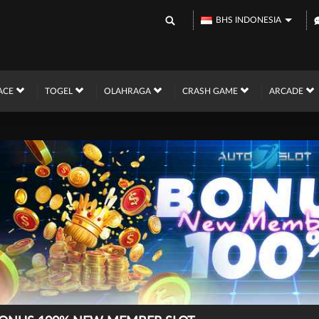
BHS INDONESIA
ACE
TOGEL
OLAHRAGA
CRASH GAME
ARCADE