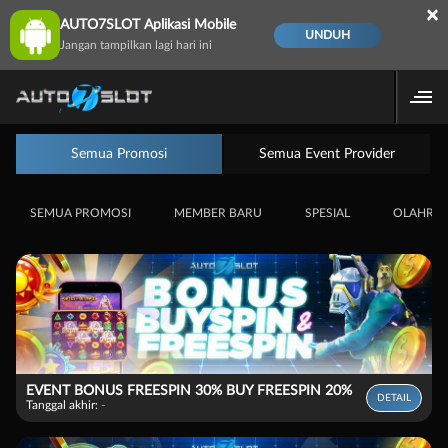
×
AUTO7SLOT Aplikasi Mobile
UNDUH
Jangan tampilkan lagi hari ini
Semua Promosi
Semua Event Provider
SEMUA PROMOSI
MEMBER BARU
SPESIAL
OLAHRA
EVENT BONUS FREESPIN 30% BUY FREESPIN 20%
DETAIL
Tanggal akhir:
-