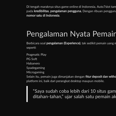
Di tengah maraknya situs game online di Indonesia, Auto7slot t
pada
kredibilitas
,
pengalaman pengguna
, Dengan ribuan pengguna 
nomor satu di Indonesia
.
Pengalaman Nyata Pemain:
Berbicara soal
pengalaman (Experience)
, tak sedikit pemain yan
seperti:
Pragmatic Play
PG Soft
Habanero
Spadegaming
Microgaming
Selain itu, pemain juga dimanjakan dengan
fitur deposit dan wit
platform ini, baik dari perangkat desktop maupun mobile.
“Saya sudah coba lebih dari 10 situs ga
ditahan-tahan,” ujar salah satu pemain ak