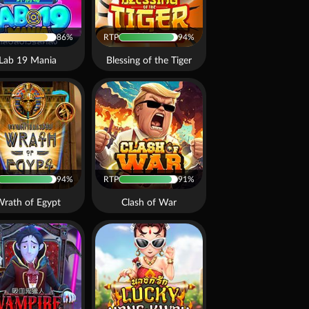
86%
RTP
94%
Lab 19 Mania
Blessing of the Tiger
94%
RTP
91%
rath of Egypt
Clash of War