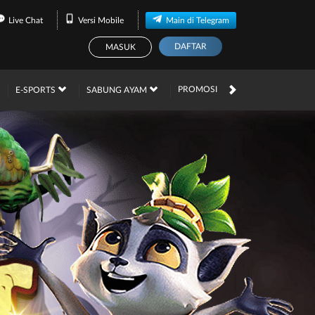
Live Chat
Versi Mobile
Main di Telegram
DAFTAR
MASUK
PROMOSI
E-SPORTS
SABUNG AYAM