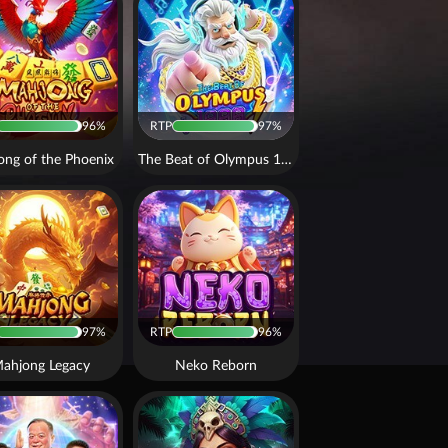
96%
RTP
97%
ng of the Phoenix
The Beat of Olympus 1000
97%
RTP
96%
ahjong Legacy
Neko Reborn