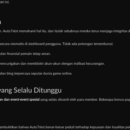
ri ini.
a
 Auto7slot memahami hal itu, dan itulah sebabnya mereka terus menjaga integritas d
 secara otomatis di dashboard pengguna. Tidak ada potongan tersembunyi.
dan finansial pemain tetap aman.
mencurigakan dan memblokir akun-akun dengan indikasi kecurangan.
 dan blog terpercaya seputar dunia game online.
ang Selalu Ditunggu
n dan event-event spesial
yang selalu dinanti oleh para member. Beberapa bonus popu
membuktikan bahwa Auto7slot benar-benar peduli terhadap kepuasan dan loyalitas p