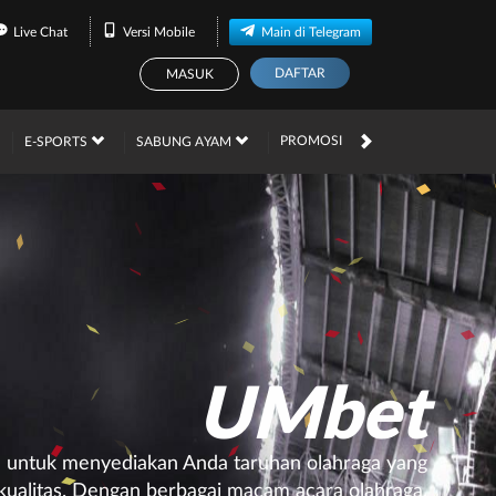
Live Chat
Versi Mobile
Main di Telegram
DAFTAR
MASUK
PROMOSI
E-SPORTS
SABUNG AYAM
UMbet
ntuk menyediakan Anda taruhan olahraga yang
kualitas. Dengan berbagai macam acara olahraga,