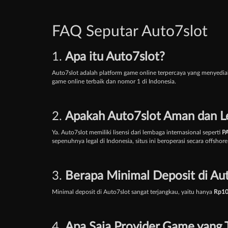
FAQ Seputar Auto7slot
1.
Apa itu Auto7slot?
Auto7slot adalah platform game online terpercaya yang menyediakan
game online terbaik dan nomor 1 di Indonesia.
2.
Apakah Auto7slot Aman dan Le
Ya. Auto7slot memiliki lisensi dari lembaga internasional seperti
P
sepenuhnya legal di Indonesia, situs ini beroperasi secara offs
3.
Berapa Minimal Deposit di Au
Minimal deposit di Auto7slot sangat terjangkau, yaitu hanya
Rp10
4.
Apa Saja Provider Game yang T