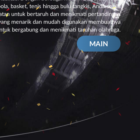
ola, basket, tenis hingga bulu tangkis, Anda selalu
atan untuk bertaruh dan menikmati pertandingan
 yang menarik dan mudah digunakan membuatnya
tuk bergabung dan menikmati taruhan olahraga.
MAIN