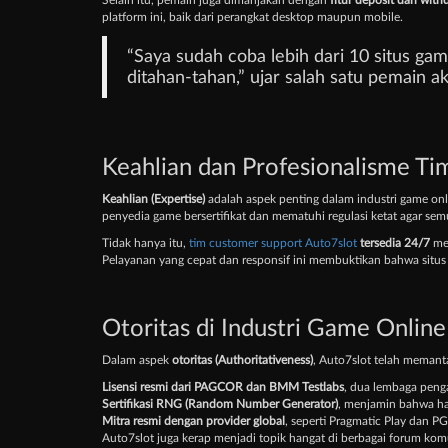
Selain itu, pemain juga dimanjakan dengan
fitur deposit dan wit
platform ini, baik dari perangkat desktop maupun mobile.
“Saya sudah coba lebih dari 10 situs ga
ditahan-tahan,” ujar salah satu pemain ak
Keahlian dan Profesionalisme Ti
Keahlian (Expertise)
adalah aspek penting dalam industri game onli
penyedia game bersertifikat dan mematuhi regulasi ketat agar semu
Tidak hanya itu,
tim customer support Auto7slot
tersedia 24/7
mel
Pelayanan yang cepat dan responsif ini membuktikan bahwa situs in
Otoritas di Industri Game Online
Dalam aspek
otoritas (Authoritativeness)
, Auto7slot telah memantap
Lisensi resmi dari PAGCOR dan BMM Testlabs
, dua lembaga penga
Sertifikasi RNG (Random Number Generator)
, menjamin bahwa has
Mitra resmi dengan provider global
, seperti Pragmatic Play dan PG
Auto7slot juga kerap menjadi topik hangat di berbagai forum ko