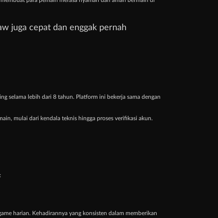
ini membuat para pemain merasa nyaman dan aman bermain di
draw juga cepat dan enggak pernah
ng selama lebih dari 8 tahun. Platform ini bekerja sama dengan
, mulai dari kendala teknis hingga proses verifikasi akun.
:
m game harian. Kehadirannya yang konsisten dalam memberikan