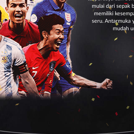
mulai dari sepak b
memiliki kesemp
seru. Antarmuka
mudah un