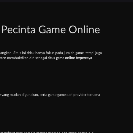
a Pecinta Game Online
gkan. Situs ini tidak hanya fokus pada jumlah game, tetapi juga
isten membuktikan diri sebagai
situs game online terpercaya
e yang mudah digunakan, serta game game dari provider ternama