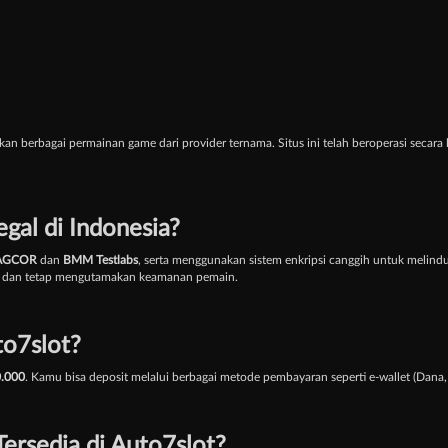
 berbagai permainan game dari provider ternama. Situs ini telah beroperasi secara lega
gal di Indonesia?
AGCOR
dan
BMM Testlabs
, serta menggunakan sistem enkripsi canggih untuk melindu
hore dan tetap mengutamakan keamanan pemain.
to7slot?
.000
. Kamu bisa deposit melalui berbagai metode pembayaran seperti e-wallet (Dana
ersedia di Auto7slot?