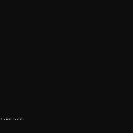
h jutaan rupiah.