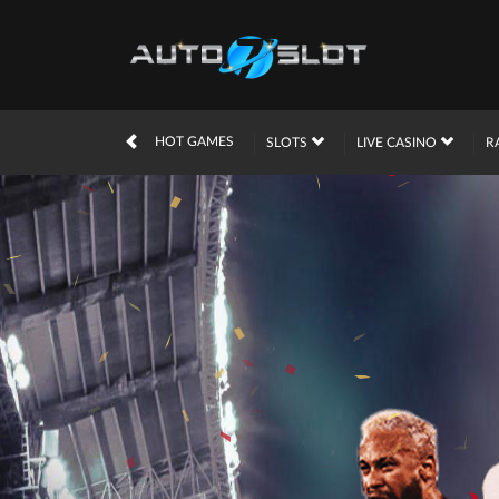
HOT GAMES
SLOTS
LIVE CASINO
R