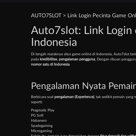
AUTO7SLOT > Link Login Pecinta Game Onl
Auto7slot: Link Login
Indonesia
Di tengah maraknya situs game online di Indonesia, Auto7slot t
pada
kredibilitas
,
pengalaman pengguna
, Dengan ribuan pengguna 
nomor satu di Indonesia
.
Pengalaman Nyata Pemain:
Berbicara soal
pengalaman (Experience)
, tak sedikit pemain yan
seperti:
Pragmatic Play
PG Soft
Habanero
Spadegaming
Microgaming